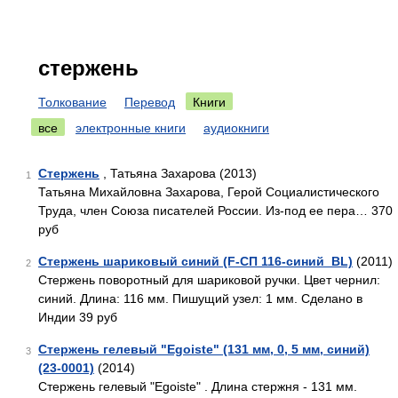
стержень
Толкование
Перевод
Книги
все
электронные книги
аудиокниги
Стержень
, Татьяна Захарова (2013)
1
Татьяна Михайловна Захарова, Герой Социалистического
Труда, член Союза писателей России. Из-под ее пера… 370
руб
Стержень шариковый синий (F-СП 116-синий_BL)
(2011)
2
Стержень поворотный для шариковой ручки. Цвет чернил:
синий. Длина: 116 мм. Пишущий узел: 1 мм. Сделано в
Индии 39 руб
Стержень гелевый "Egoiste" (131 мм, 0, 5 мм, синий)
3
(23-0001)
(2014)
Стержень гелевый "Egoiste" . Длина стержня - 131 мм.